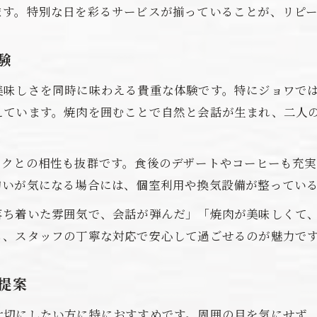
ます。特別な日を彩るサービスが揃っていることが、リピ
ジョワランチで記憶に残るデートを叶える
焼肉ジョワで味わう最高のデートランチ
験
カップルが満足するジョワのランチ体験談
美味しさを同時に味わえる貴重な体験です。特にジョワで
デートの思い出になるジョワのランチ魅力
えています。焼肉を囲むことで自然と会話が生まれ、二人
ラグナシア周辺で選ぶジョワのデート提案
蒲郡で味わうラグナシア遊び後の理想的なランチ提案
ンクとの相性も抜群です。食後のデザートやコーヒーも充
ラグナシア帰りに最適なデートランチ選び
匂いが気になる場合には、個室利用や換気設備が整ってい
ジョワで過ごす理想的なアフターランチデート
落ち着いた雰囲気で、会話が弾んだ」「焼肉が美味しくて
蒲郡の焼肉ランチで充実のデート時間を
も、スタッフの丁寧な対応で安心して過ごせるのが魅力で
遊び後の満足感を高める焼肉ジョワの魅力
デート後におすすめの蒲郡ランチスポット
提案
大切にしたい方に特におすすめです。周囲の目を気にせず