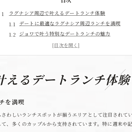
目次
ラグナシア周辺で叶えるデートランチ体験
デートに最適なラグナシア周辺ランチを満喫
ジョワで叶う特別なデートランチの魅力
愛知県蒲郡市で味わう焼肉デート体験
個室が嬉しいジョワのランチデート提案
焼肉ランチで忘れられないデート時間を
愛知県蒲郡市でデートに最適なランチを探すなら
叶えるデートランチ体験
蒲郡市でデートに選ばれるランチのポイント
ジョワの焼肉ランチがデートに愛される理由
チを満喫
ラグナシア近くで楽しむデートランチ選び
ふさわしいランチスポットが揃うエリアとして注目されて
デートで訪れたい焼肉ジョワの魅力紹介
して、多くのカップルから支持されています。特に週末や
愛知県蒲郡市で話題のデートランチ特集