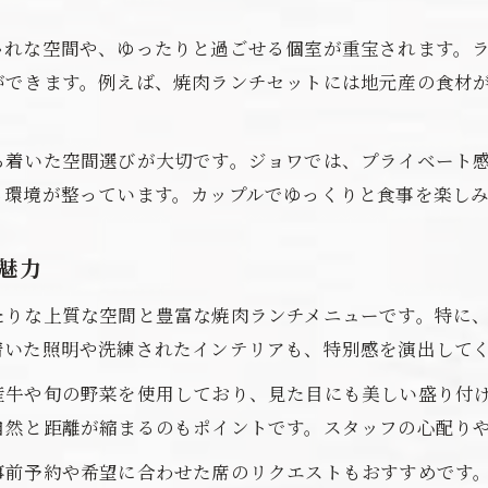
焼肉ジョワを通じた特別な時間の過ごし方
ゃれな空間や、ゆったりと過ごせる個室が重宝されます。
焼肉ジョワで感じる上質なデートランチ時間
ができます。例えば、焼肉ランチセットには地元産の食材
カップルが選ぶジョワでの特別ランチ体験
ジョワの個室で楽しむデートのひととき
ち着いた空間選びが大切です。ジョワでは、プライベート
焼肉ランチで深まるカップルの絆
る環境が整っています。カップルでゆっくりと食事を楽し
ラグナシア帰りにおすすめなジョワの魅力
デートに嬉しい個室空間でくつろぐランチの魅力
魅力
個室で味わうジョワのデートランチ体験
たりな上質な空間と豊富な焼肉ランチメニューです。特に
落ち着いた空間が叶える理想のデート
着いた照明や洗練されたインテリアも、特別感を演出して
デートで選びたい個室焼肉ランチの魅力
産牛や旬の野菜を使用しており、見た目にも美しい盛り付
ジョワの個室が人気の秘密を徹底解説
自然と距離が縮まるのもポイントです。スタッフの心配り
くつろぎ空間で過ごす特別なデートランチ
事前予約や希望に合わせた席のリクエストもおすすめです
ジョワのランチで心に残るデートを満喫しよう