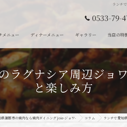
ランチ
0533-79-4
チメニュー
ディナーメニュー
ギャラリー
当店の特
ランチ
ディナー
のラグナシア周辺ジョ
半個室
と楽しみ方
宴会
一人
知県蒲郡市の焼肉なら焼肉ダイニング joie-ジョワ-
コラム
ランチで愛知