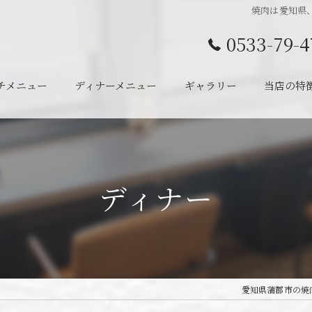
焼肉は愛知県、
0533-79-4
チメニュー
ディナーメニュー
ギャラリー
当店の特
ランチ
ディナー
ディナー
半個室
宴会
一人
愛知県蒲郡市の焼肉