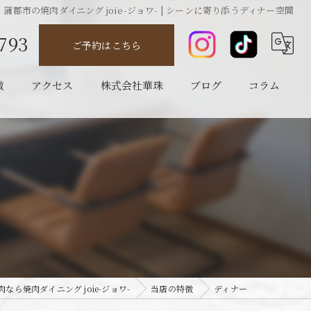
蒲郡市の焼肉ダイニング joie-ジョワ- | シーンに寄り添うディナー空間
793
ご予約はこちら
徴
アクセス
株式会社華珠
ブログ
コラム
なら焼肉ダイニング joie-ジョワ-
当店の特徴
ディナー