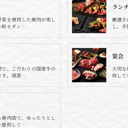
ラン
野菜を使用した焼肉が楽し
厳選さ
た和モダン…
し、手
宴会
間で、こだわりの国産牛の
大切な
ます。清潔…
供して
る焼肉店で、ゆったりとし
を提供して…