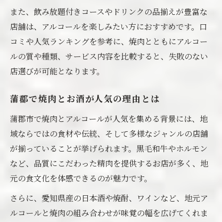
また、飲み放題付きコースやドリンクの品揃えが豊富な
焼肉とお酒の相乗効果を楽しむコツ
店舗は、アルコールを楽しみたい方におすすめです。口
地元流の焼肉と酒の組み合わせ提案
コミや人気ランキングを参考に、焼肉とともにアルコー
蒲郡流焼肉とアルコールの楽しみ方提案
ルの質や種類、サービス内容を比較すると、失敗のない
焼肉と地元酒で楽しむ至福のひととき
店選びが可能となります。
地元流焼肉とお酒のマリアージュ術
焼肉の味を最大限に引き出すお酒選び
蒲郡で焼肉とお酒が人気の理由とは
蒲郡市で味わう焼肉と酒の新提案
蒲郡市で焼肉とアルコールが人気を集める背景には、地
域ならではの食材や伝統、そして多様なジャンルの店舗
が揃っていることが挙げられます。黒毛和牛やホルモン
など、品質にこだわった精肉を提供するお店が多く、地
元の食文化を体感できるのが魅力です。
さらに、愛知県産の日本酒や焼酎、ワインなど、地元ア
ルコールと焼肉の組み合わせが味覚の幅を広げてくれま