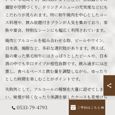
個室や空間づくり、ドリンクメニューの充実度などにも
こだわりが見られます。特に和牛焼肉を中心としたコー
ス料理や、飲み放題付きプランが人気を集めており、家
族や宴会、特別なシーンにも幅広く利用されています。
焼肉とアルコールを組み合わせる際、ビールやワイン、
日本酒、焼酎など、多彩な選択肢があります。例えば、
脂の乗った黒毛和牛にはさっぱりとしたビールや、日本
酒の中でも辛口タイプが相性抜群です。飲み過ぎには注
意し、食べるペースと飲む量を調整しながら、ゆったり
とした時間を楽しむことがポイントです。
失敗例として、アルコールの種類を大量に混ぜてしま
い、味覚が鈍くなったり体調を崩したケースも見受けら
れます。成功例としては、ドリンクの種類ごとに焼肉の
0533-79-4793
ご予約はこちら
部位や味付けを変え、最後まで飽きずに楽しめたという