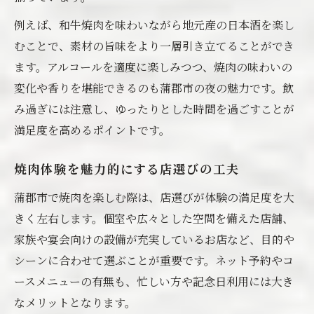
焼肉体験を彩るアルコールペアリング術
例えば、和牛焼肉を味わいながら地元産の日本酒を楽し
焼肉とお酒で味わう蒲郡市の粋な夜
むことで、素材の旨味をより一層引き立てることができ
ます。アルコールを適度に楽しみつつ、焼肉の味わいの
ご当地グルメで味わう焼肉の魅力
変化や香りを堪能できるのも蒲郡市の夜の魅力です。飲
蒲郡市の焼肉とご当地グルメの融合
み過ぎには注意し、ゆったりとした時間を過ごすことが
焼肉とアルコールで体感する地元の味
満足度を高めるポイントです。
焼肉文化に根付く蒲郡の食材活用術
ご当地グルメと焼肉のおすすめペア
焼肉体験を魅力的にする店選びの工夫
焼肉で味わう蒲郡市ならではの食体験
蒲郡市で焼肉を楽しむ際は、店選びが体験の満足度を大
焼肉とお酒の理想的な楽しみ方
きく左右します。個室や広々とした空間を備えた店舗、
焼肉とお酒を満喫するためのポイント
家族や宴会向けの設備が充実しているお店など、目的や
焼肉の味を引き立てるお酒の選び方
シーンに合わせて選ぶことが重要です。ネット予約やコ
ースメニューの有無も、忙しい方や記念日利用には大き
アルコールと焼肉の理想的なペース配分
なメリットとなります。
焼肉とお酒で過ごす贅沢な時間の演出