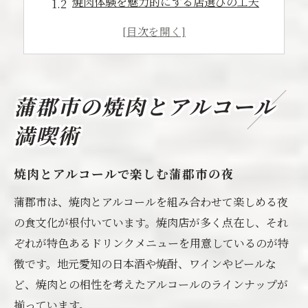
焼肉体験を魅力的にする店選びの工夫
蒲郡で焼肉とお酒が人気の理由とは
焼肉に合うアルコールドリンクの特徴
蒲郡焼肉の魅力を深める飲み方提案
焼肉に合うドリンク選びの秘訣
蒲郡市の焼肉とアルコール
焼肉と相性抜群のアルコールを知る
満喫術
ドリンク選びで焼肉の味を引き立てる
焼肉とビールの黄金バランスを考察
焼肉とアルコールで楽しむ蒲郡市の夜
ワインや焼酎と焼肉の意外な組み合わせ
蒲郡市は、焼肉とアルコールを組み合わせて楽しめる夜
蒲郡市で選べる焼肉向けドリンクとは
の食文化が根付いています。焼肉店が多く点在し、それ
アルコール好き必見の焼肉体験
ぞれが特色あるドリンクメニューを用意しているのが特
焼肉とアルコールで叶う贅沢な時間
徴です。地元愛知の日本酒や焼酎、ワインやビールな
焼肉宴会で押さえたいドリンクの選び方
ど、焼肉との相性を考えたアルコールのラインナップが
揃っています。
アルコールと焼肉で広がる食の楽しみ方