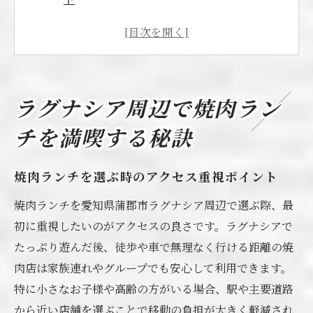
蒲郡エリアで焼肉ランチを楽しむコツとは
焼肉で満足度が高いラグナシア周辺の特徴
コスパ抜群の焼肉ランチ選びの基準を解説
口コミで評価される焼肉店を見極める方法
ラグナシア周辺で焼肉ラン
焼肉好き必見の蒲郡市ランチ選びガイド
チを満喫する秘訣
焼肉ランチ探しで押さえるべき蒲郡の魅力
蒲郡で焼肉ランチ人気店を比較するポイン
焼肉ランチを選ぶ時のアクセス重視ポイント
ト
焼肉ランチを愛知県蒲郡市ラグナシア周辺で選ぶ際、最
安い焼肉ランチの見極め方と失敗しない選
初に重視したいのがアクセスの良さです。ラグナシアで
択
たっぷり遊んだ後、徒歩や車で無理なく行ける距離の焼
焼肉ランキングを参考に賢くランチ選び
肉店は家族連れやグループでも安心して利用できます。
口コミ評価で焼肉店を選ぶ際の注意点
特に小さなお子様や高齢の方がいる場合、駅や主要道路
コスパ重視で焼肉を楽しむならこのエリアへ
から近い店舗を選ぶことで移動の負担が大きく軽減され