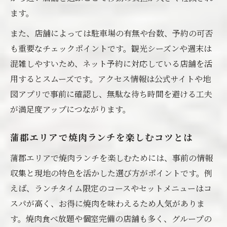
焼肉ランチでコスパを最大限にする方法
ます。
蒲郡焼肉ランチおすすめエリアの選び方
また、店舗によっては駐車場の有無や台数、予約の可否
安くて美味しい焼肉店が集まる理由とは
も重要なチェックポイントです。観光シーズンや週末は
食べ放題焼肉でコスパ最強ランチを実現
混雑しやすいため、ネット予約に対応している店舗を活
ランチ限定焼肉メニューの魅力を解説
用するとスムーズです。アクセス情報は公式サイトや地
図アプリで事前に確認し、無駄な待ち時間を避ける工夫
家族で行く焼肉ランチの魅力と選び方
が満足度アップにつながります。
家族連れで楽しむ焼肉ランチのポイント
焼肉ランチで子どもも喜ぶサービス特集
蒲郡エリアで焼肉ランチを楽しむコツとは
個室完備の焼肉店で安心ランチタイム
蒲郡エリアで焼肉ランチを楽しむためには、事前の情報
家族で焼肉ランチを満喫する予算の立て方
収集と現地の特色を活かした選び方がポイントです。例
焼肉のお祝い利用に最適なランチの選択
えば、ランチタイム限定のコースやセットメニューはコ
食べ放題も充実の蒲郡市周辺焼肉事情
スパが高く、お得に焼肉を味わえるため人気がありま
蒲郡で焼肉食べ放題を満喫するポイント
す。焼肉食べ放題や個室完備の店舗も多く、グループの