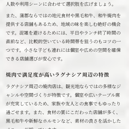
焼肉食べ放題ランチの賢い選び方ガイド
人数や利用シーンに合わせて選択肢を広げましょう。
焼肉店の食べ放題コースの魅力と特徴
また、蒲郡ならではの地元食材や黒毛和牛、和牛焼肉を
コスパ抜群の焼肉食べ放題店の探し方
提供する店舗もあるため、地域の味を楽しむ絶好の機会
です。混雑を避けるためには、平日やランチ終了時間の
口コミで選ぶ焼肉食べ放題の注目店舗
直前など、比較的空いている時間帯を狙うのもコツの一
焼肉でお祝いするラグナシア近くの楽しみ方
つです。小さな子ども連れには個室や広めの空間を確保
焼肉ランチで誕生日や記念日を祝うコツ
できる店舗選びが安心です。
お祝いに最適な焼肉店の選び方とは
焼肉で特別な日を演出するアイデア集
焼肉で満足度が高いラグナシア周辺の特徴
個室完備で安心のお祝い焼肉ランチ
ラグナシア周辺の焼肉店は、観光地ならではの多様なジ
ラグナシア帰りに焼肉で思い出作りを
ャンルや空間づくりが特徴です。個室や広いテーブル席
が充実しているため、家族や友人との食事でもゆったり
過ごせます。また、食材の質にこだわった店舗が多く、
黒毛和牛や新鮮なホルモンなど、素材の良さを活かした