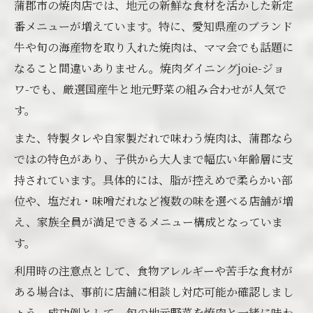
蒲郡市の焼肉店では、地元の新鮮な食材を活かした新定
番メニューが増えています。特に、愛知県産のブランド
牛や旬の海産物を取り入れた焼肉は、ママ会でも話題に
なること間違いありません。焼肉ダイニングjoie-ジョ
ワ-でも、厳選国産牛と地元野菜の組み合わせが人気で
す。
また、特製タレや自家製だれで味わう焼肉は、蒲郡なら
ではの特色があり、子供から大人まで幅広い年齢層に支
持されています。具体的には、脂が控えめで柔らかい部
位や、塩だれ・味噌だれなど複数の味を選べる店舗が増
え、家族全員が満足できるメニュー構成となっていま
す。
利用時の注意点として、食物アレルギーや苦手な食材が
ある場合は、事前に店舗に相談し対応可能か確認しまし
ょう。成功例として、旬の地元野菜を焼肉と一緒に味わ