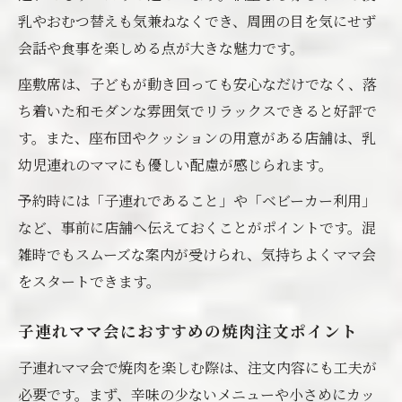
ー
乳やおむつ替えも気兼ねなくでき、周囲の目を気にせず
蒲郡市で注目のママ会向け焼肉体験
会話や食事を楽しめる点が大きな魅力です。
蒲郡市でママ会に人気の焼肉体験を徹底解
座敷席は、子どもが動き回っても安心なだけでなく、落
説
ち着いた和モダンな雰囲気でリラックスできると好評で
子連れ歓迎の焼肉ママ会で地元グルメ満喫
す。また、座布団やクッションの用意がある店舗は、乳
ママ会で味わいたい蒲郡焼肉の新定番とは
幼児連れのママにも優しい配慮が感じられます。
焼肉ママ会で注目される蒲郡名物の魅力
予約時には「子連れであること」や「ベビーカー利用」
ママ会で話題の焼肉と蒲郡のご当地食材
など、事前に店舗へ伝えておくことがポイントです。混
ママ会を盛り上げる焼肉の選び方と裏技
雑時でもスムーズな案内が受けられ、気持ちよくママ会
焼肉選びでママ会の満足度を上げるコツ
をスタートできます。
子連れママ会に最適な焼肉メニューの工夫
蒲郡産食材で楽しむママ会焼肉の裏技紹介
子連れママ会におすすめの焼肉注文ポイント
焼肉ママ会で盛り上がるおしゃべりポイン
子連れママ会で焼肉を楽しむ際は、注文内容にも工夫が
ト
必要です。まず、辛味の少ないメニューや小さめにカッ