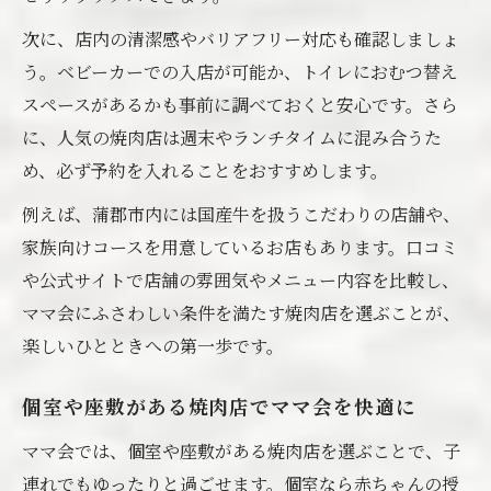
子連れでも安心の焼肉ママ会店選びとは
次に、店内の清潔感やバリアフリー対応も確認しましょ
安全な食事を叶える焼肉ママ会の工夫
う。ベビーカーでの入店が可能か、トイレにおむつ替え
ママ会で押さえたい焼肉店の衛生ポイント
スペースがあるかも事前に調べておくと安心です。さら
蒲郡の焼肉で安心して過ごすママ会の秘訣
に、人気の焼肉店は週末やランチタイムに混み合うた
ママ会計画時に役立つ焼肉の設備確認項目
め、必ず予約を入れることをおすすめします。
赤ちゃん連れでも焼肉を楽しむコツ紹介
例えば、蒲郡市内には国産牛を扱うこだわりの店舗や、
赤ちゃん連れママ会の焼肉デビュー準備術
家族向けコースを用意しているお店もあります。口コミ
や公式サイトで店舗の雰囲気やメニュー内容を比較し、
離乳食期に安心な焼肉の食べ方と注意点
ママ会にふさわしい条件を満たす焼肉店を選ぶことが、
赤ちゃんと一緒に焼肉を楽しむママ会の工
楽しいひとときへの第一歩です。
夫
蒲郡焼肉で赤ちゃん連れママ会を快適にす
個室や座敷がある焼肉店でママ会を快適に
る方法
ママ会では、個室や座敷がある焼肉店を選ぶことで、子
安心の焼肉ママ会におすすめサイドメニュ
連れでもゆったりと過ごせます。個室なら赤ちゃんの授