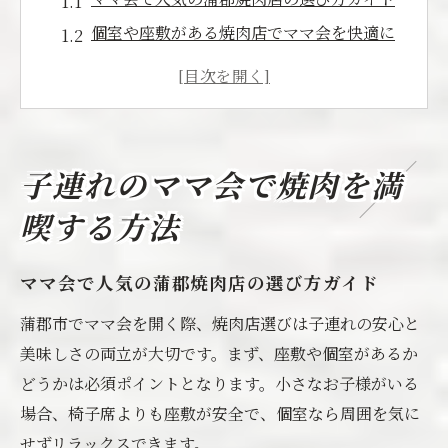
個室や座敷がある焼肉店でママ会を快適に
子連れママ会におすすめの焼肉注文ポイン
ト
焼肉ママ会での食事マナーと安全な楽しみ
方
子連れのママ会で焼肉を満
家族で集まるママ会にぴったりな焼肉体験
喫する方法
焼肉で叶える蒲郡市のママ会の楽しみ方
ママ会に最適な蒲郡の焼肉スタイルを解説
ママ会で人気の蒲郡焼肉店の選び方ガイド
蒲郡市ならではの焼肉と地元グルメの魅力
蒲郡市でママ会を開く際、焼肉店選びは子連れの安心と
ママ会が盛り上がる焼肉ランチの楽しみ方
美味しさの両立が大切です。まず、座敷や個室があるか
子供と一緒に味わう焼肉ママ会のポイント
どうかは必須ポイントとなります。小さなお子様がいる
蒲郡市のママ会で話題になる焼肉の工夫
場合、椅子席よりも座敷が安全で、個室なら周囲を気に
安心してママ会を開く焼肉のポイント
せずリラックスできます。