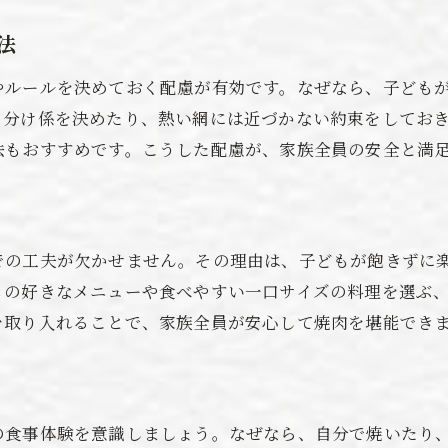
親子で焼肉を楽しむアイデア集
焼肉タイムを盛り上げる親子の工夫
法
家族で焼肉を思い出にする楽しみ方
やルールを決めておく配慮が有効です。なぜなら、子ども
焼肉が親子の絆を深める理由
り分け係を決めたり、熱い網には近づかない約束をしてお
焼肉を特別な時間にする親子の秘訣
法もおすすめです。こうした配慮が、家族全員の安全と満
家族で焼肉を笑顔で楽しむコツ
での工夫が欠かせません。その理由は、子どもが飽きずに
もの好きなメニューや食べやすい一口サイズの料理を選ぶ
を取り入れることで、家族全員が安心して焼肉を堪能でき
の食事体験を意識しましょう。なぜなら、自分で焼いたり