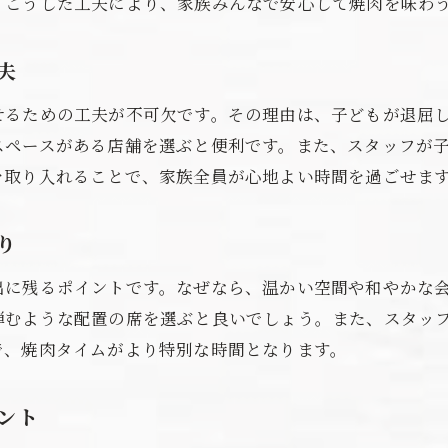
。こうした工夫により、家族みんなで安心して焼肉を味わ
子どもが喜ぶ焼肉の楽しみ方を解説
焼肉で家族みんなが笑顔になる秘訣
夫
焼肉を家族で味わうための快適空間の選び方
せるための工夫が不可欠です。その理由は、子どもが退屈
焼肉を快適に楽しむ店選びの基準とは
スペースがある店舗を選ぶと便利です。また、スタッフが
家族に優しい焼肉空間のポイント紹介
を取り入れることで、家族全員が心地よい時間を過ごせま
子ども連れで安心の焼肉店を見極める
焼肉を楽しむための空間作りのコツ
り
家族で焼肉を満喫できる席選びの工夫
出に残るポイントです。なぜなら、温かい空間や和やかな
焼肉タイムを快適にする空間選びの秘訣
弾むような配置の席を選ぶと良いでしょう。また、スタッ
お子様と一緒に焼肉を楽しむための設備とは
で、焼肉タイムがより特別な時間となります。
家族で焼肉を安心して楽しむ設備の工夫
子ども連れでも安心な焼肉店の特徴
ント
焼肉を安全に味わうための設備チェック