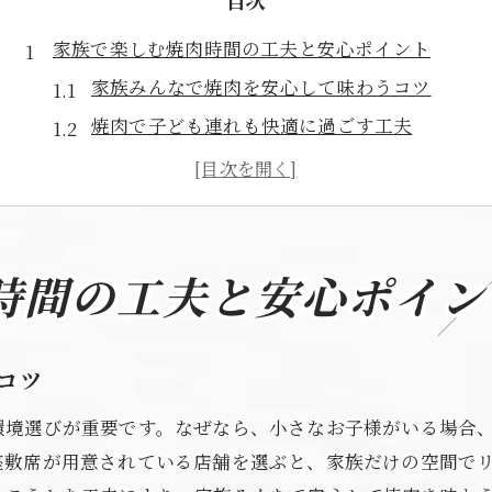
目次
家族で楽しむ焼肉時間の工夫と安心ポイント
家族みんなで焼肉を安心して味わうコツ
焼肉で子ども連れも快適に過ごす工夫
家族が集う焼肉タイムの雰囲気づくり
焼肉を楽しむための安全対策とポイント
焼肉がもっと楽しくなる家族の配慮方法
子ども連れ焼肉のための心得と準備
時間の工夫と安心ポイン
子ども連れに優しい焼肉を満喫するコツ
焼肉を子どもと一緒に楽しむ工夫とは
コツ
子ども連れ焼肉で押さえたいポイント
環境選びが重要です。なぜなら、小さなお子様がいる場合
家族で焼肉を満喫するための配慮方法
座敷席が用意されている店舗を選ぶと、家族だけの空間で
安心して焼肉を味わう家族の工夫