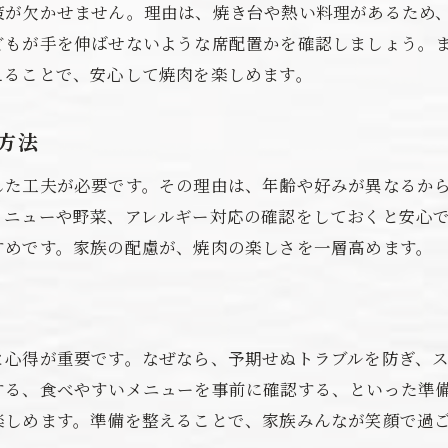
策が欠かせません。理由は、焼き台や熱い料理があるため
焼肉店選びで重視したい設備ポイント
どもが手を伸ばせないような席配置かを確認しましょう。
お子様対応の焼肉設備とはどんなものか
えることで、安心して焼肉を楽しめます。
家族で焼肉を楽しむための設備充実度
安心して焼肉を囲むために知っておきたいこと
方法
家族で焼肉を安心して食べるための注意点
した工夫が必要です。その理由は、年齢や好みが異なるか
焼肉で子どもの安全を守るための工夫
メニューや野菜、アレルギー対応の確認をしておくと安心
焼肉タイムを快適にする予備知識を解説
すめです。家族の配慮が、焼肉の楽しさを一層高めます。
焼肉を囲む際の家族の気配りポイント
子ども連れ焼肉のための安全対策とは
焼肉を安心して楽しむための基礎知識
と心得が重要です。なぜなら、予期せぬトラブルを防ぎ、
焼肉を家族で楽しむ際に役立つチェックリスト
する、食べやすいメニューを事前に確認する、といった準
家族で焼肉を楽しむ準備のポイントまとめ
楽しめます。準備を整えることで、家族みんなが笑顔で過
焼肉タイムに欠かせないチェックリスト