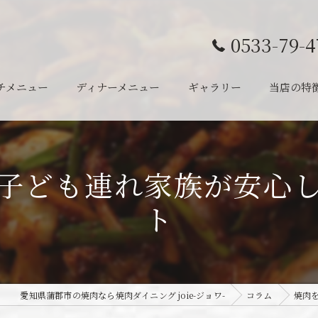
0533-79-4
チメニュー
ディナーメニュー
ギャラリー
当店の特
ランチ
ディナー
子ども連れ家族が安心
半個室
ト
宴会
一人
愛知県蒲郡市の焼肉なら焼肉ダイニング joie-ジョワ-
コラム
焼肉