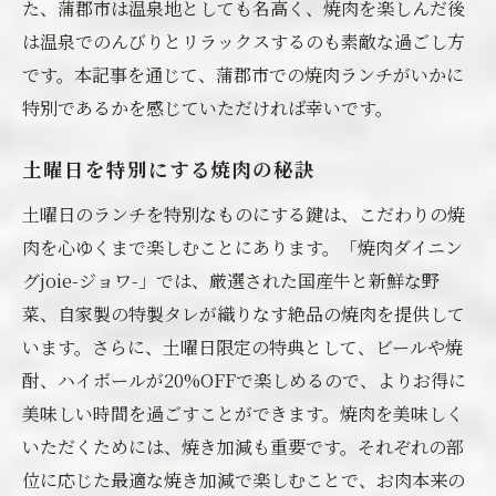
た、蒲郡市は温泉地としても名高く、焼肉を楽しんだ後
郡市で過ごそう
は温泉でのんびりとリラックスするのも素敵な過ごし方
蒲郡市で楽しむ焼肉とお酒の相性
です。本記事を通じて、蒲郡市での焼肉ランチがいかに
20%OFFで楽しむ週末の過ごし方
特別であるかを感じていただければ幸いです。
割引を賢く利用して焼肉を楽しむ
土曜日を特別にする焼肉の秘訣
蒲郡市のおすすめグルメスポット
土曜日を豊かにする焼肉とお酒の楽しみ
土曜日のランチを特別なものにする鍵は、こだわりの焼
肉を心ゆくまで楽しむことにあります。「焼肉ダイニン
特別価格で叶う贅沢なグルメ体験
グjoie-ジョワ-」では、厳選された国産牛と新鮮な野
土曜日限定焼肉ランチが家族の笑顔を引き出す
菜、自家製の特製タレが織りなす絶品の焼肉を提供して
秘訣蒲郡市の魅力
います。さらに、土曜日限定の特典として、ビールや焼
家族で楽しむ焼肉ランチの魅力
酎、ハイボールが20%OFFで楽しめるので、よりお得に
子供から大人まで楽しめる焼肉の秘訣
美味しい時間を過ごすことができます。焼肉を美味しく
家族の笑顔を誘う美味しい焼肉
いただくためには、焼き加減も重要です。それぞれの部
蒲郡市で家族と過ごす特別な土曜日
位に応じた最適な焼き加減で楽しむことで、お肉本来の