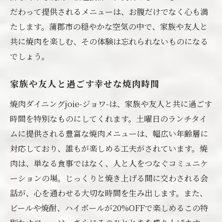
だわって提供されるメニューは、お腹だけでなく心も満
焼肉ダイニングjoie-ジョワ-の魅力
たします。蒲郡市の穏やかな空気の中で、家族や友人と
特別価格で楽しむ贅沢な焼肉
共に焼肉を楽しむ、その体験は忘れられないものになる
週末を彩る美味しい焼肉ランチ
でしょう。
焼肉ダイニングで特別なひとときを
蒲郡市での特別な週末を過ごす方法
家族や友人と過ごす幸せな焼肉時間
蒲郡市での焼肉ランチビール焼酎ハイボールが
焼肉ダイニングjoie-ジョワ-は、家族や友人と共に過ごす
嬉しい割引
時間を特別なものにしてくれます。土曜日のランチタイ
蒲郡市の焼肉ランチで割引を楽しむ方法
ムに提供される豊富な焼肉メニューは、幅広い年齢層に
ビールと焼肉の絶妙なペアリング
対応しており、誰もが楽しめる工夫がされています。焼
肉は、単なる食事ではなく、人と人をつなぐコミュニケ
焼酎ハイボールで乾杯する土曜日
ーションの場。じっくりと焼き上げる間に交わされる会
ランチ割引で叶う贅沢なひととき
話が、心を通わせる大切な時間を生み出します。また、
蒲郡市の焼肉ランチで得られる喜び
ビールや焼酎、ハイボールが20%OFFで楽しめるこの特
特別な割引を活かしたランチ計画