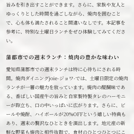
焼肉ランチで家族の絆を深める
旨みを引き出すことができます。さらに、家族や友人と
ゆっくりとした時間を過ごしながら、焼肉を囲むこと
蒲郡市の魅力を体感する方法
で、心も体も満たされること間違いなしです。本記事を
リラックスした時間を焼肉で楽しむ蒲郡市の週
参考に、特別な土曜日ランチをぜひ体験してみてくださ
末ランチがお得に
い。
ゆったりと楽しむ焼肉ランチの魅力
蒲郡市でのリラックスタイムを満喫する方
蒲郡市での週末ランチ：焼肉の豊かな味わい
法
愛知県蒲郡市での週末ランチは特に心待ちにされる時
焼肉で心も身体もリフレッシュ
間。焼肉ダイニングjoie-ジョワ-では、土曜日限定の焼肉
特別な週末ランチで充実した時間を
ランチが一層の魅力を放っています。焼肉の醍醐味であ
蒲郡市の景色と共に味わう焼肉
る、香ばしい国産牛の旨みと自家製特製タレのハーモニ
お得なランチで心も満たされる
ーが際立ち、口の中いっぱいに広がります。さらに、ビ
焼肉ダイニングjoie-ジョワ-の特別オファーで週
ールや焼酎、ハイボールが20%OFFという嬉しい特典も
末を彩る
あり、週末の贅沢なひとときを演出します。地元産の新
鮮な野菜も焼肉と相性抜群で、食材のひとつひとつにこ
特別オファーを活用した週末の楽しみ方