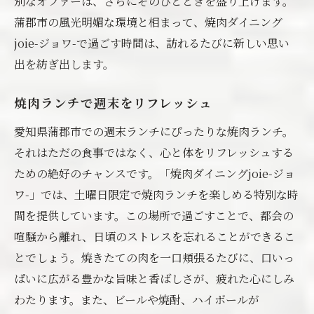
別なオファーは、さらにそのひとときを盛り上げます。
絶品焼肉とともに幸せな時間を土曜日限定の特
蒲郡市の風光明媚な環境と相まって、焼肉ダイニング
別価格で
joie-ジョワ-で過ごす時間は、訪れるたびに新しい思い
特別価格で楽しめる絶品焼肉
出を紡ぎ出します。
幸せなひとときをもたらす焼肉の魅力
焼肉ランチで週末をリフレッシュ
土曜日限定の焼肉ランチの賢い楽しみ方
特別な焼肉で味わう至福の時間
愛知県蒲郡市での週末ランチにぴったりな焼肉ランチ。
それはただの食事ではなく、心と体をリフレッシュする
蒲郡市での特別な焼肉体験
ための絶好のチャンスです。「焼肉ダイニングjoie-ジョ
週末を彩る焼肉の魅力と楽しみ方
ワ-」では、土曜日限定で焼肉ランチを楽しめる特別な時
間を提供しています。この場所で過ごすことで、都会の
喧騒から離れ、日頃のストレスを忘れることができるこ
とでしょう。焼きたての肉を一口頬張るたびに、口いっ
ぱいに広がる豊かな旨味と香ばしさが、疲れた心にしみ
わたります。また、ビールや焼酎、ハイボールが