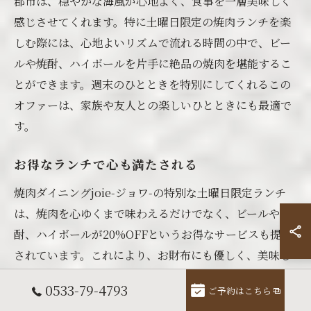
郡市は、穏やかな海風が心地よく、食事を一層美味しく
感じさせてくれます。特に土曜日限定の焼肉ランチを楽
しむ際には、心地よいリズムで流れる時間の中で、ビー
ルや焼酎、ハイボールを片手に絶品の焼肉を堪能するこ
とができます。週末のひとときを特別にしてくれるこの
オファーは、家族や友人との楽しいひとときにも最適で
す。
お得なランチで心も満たされる
焼肉ダイニングjoie-ジョワ-の特別な土曜日限定ランチ
は、焼肉を心ゆくまで味わえるだけでなく、ビールや焼
酎、ハイボールが20%OFFというお得なサービスも提供
されています。これにより、お財布にも優しく、美味し
い焼肉をさらに楽しむことができます。日常の忙しさか
0533-79-4793
ご予約はこちら
ら解放され、リラックスした時間を過ごしながら、美味