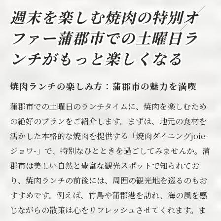
い
週末を楽しむ焼肉の特別オ
家族や友人と過ごす幸せな焼肉時間
焼肉ランチで週末をリフレッシュ
ファー蒲郡市での土曜日ラ
特別な土曜日ランチを楽しむためのポイン
ンチがもっと楽しくなる
ト
焼肉と一緒に乾杯土曜日限定の特別割引で贅沢
焼肉ランチの楽しみ方：蒲郡市の魅力を満喫
なひとときを
蒲郡市での土曜日のランチタイムに、焼肉を楽しむため
蒲郡市でおいしい乾杯体験
の絶好のプランをご紹介します。まずは、地元の食材を
特別な割引で楽しむ贅沢な焼肉タイム
活かした本格的な焼肉を提供する「焼肉ダイニングjoie-
ビールと焼肉の最高の組み合わせ
ジョワ-」で、特別なひとときを過ごしてみませんか。蒲
郡市は美しい自然と豊富な観光スポットで知られてお
焼酎・ハイボールで乾杯！
り、焼肉ランチの前後には、周囲の観光地を巡るのもお
土曜日限定の割引を活用する方法
すすめです。例えば、竹島や蒲郡港を訪れ、海の風を感
お得な飲み物と焼肉で充実した一日を
じながらの散策は心をリフレッシュさせてくれます。ま
20%OFFの魅力焼肉とお酒で充実した週末を蒲