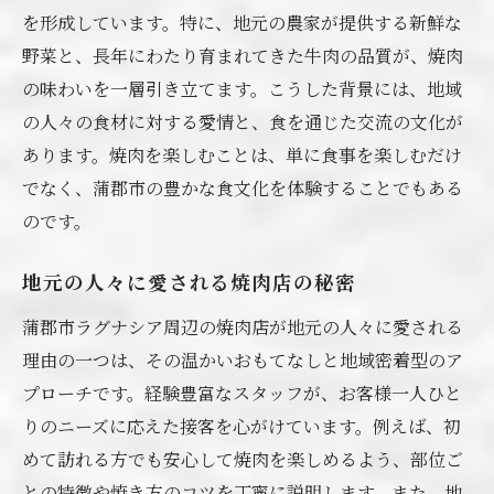
を形成しています。特に、地元の農家が提供する新鮮な
焼肉が観光地としての蒲郡市の魅力を引き
野菜と、長年にわたり育まれてきた牛肉の品質が、焼肉
立てる
の味わいを一層引き立てます。こうした背景には、地域
観光客向け焼肉ガイドブックの紹介
の人々の食材に対する愛情と、食を通じた交流の文化が
焼肉を通じた地域振興の取り組み
あります。焼肉を楽しむことは、単に食事を楽しむだけ
観光客が楽しめる焼肉イベント情報
でなく、蒲郡市の豊かな食文化を体験することでもある
蒲郡市の焼肉がもたらす観光経済効果
のです。
地元ガイドが教える焼肉観光の楽しみ方
地元の人々に愛される焼肉店の秘密
地元の風味を楽しむ蒲郡市焼肉グルメ
地元の風味が詰まった焼肉料理の特集
蒲郡市ラグナシア周辺の焼肉店が地元の人々に愛される
理由の一つは、その温かいおもてなしと地域密着型のア
蒲郡市ならではの焼肉の味わい方
プローチです。経験豊富なスタッフが、お客様一人ひと
地元ならではの焼肉の組み合わせ
りのニーズに応えた接客を心がけています。例えば、初
風味豊かな焼肉を楽しむための調理法
めて訪れる方でも安心して焼肉を楽しめるよう、部位ご
焼肉と相性抜群の地元料理
との特徴や焼き方のコツを丁寧に説明します。また、地