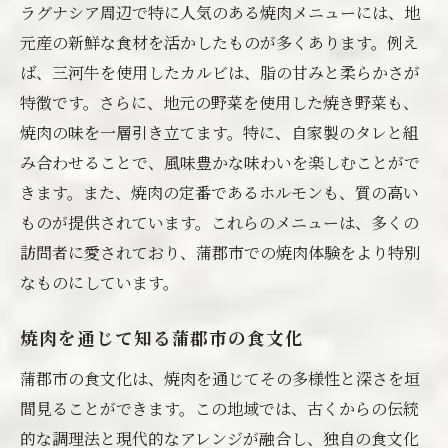
地域との関わりから生まれる焼肉文化
ラグナシア周辺で特に人気のある焼肉メニューには、地
観光客にもおすすめの地元焼肉イベント
元産の新鮮な食材を活かしたものが多くあります。例え
焼肉を通して感じる蒲郡市の四季の変化
ば、三河牛を使用したカルビは、脂の甘みと柔らかさが
特徴です。さらに、地元の野菜を使用した焼き野菜も、
地域の伝統と融合した焼肉メニュー
焼肉の味を一層引き立てます。特に、自家製のタレと組
焼肉を通じて想う蒲郡市の未来
み合わせることで、風味豊かな味わいを楽しむことがで
ラグナシア周辺で味わう至福の焼肉体験
きます。また、焼肉の定番であるホルモンも、質の高い
ラグナシア周辺での特別な焼肉の楽しみ方
ものが提供されています。これらのメニューは、多くの
リラックスできる空間での焼肉体験
訪問者に愛されており、蒲郡市での焼肉体験をより特別
焼肉を楽しむためのおすすめスポット
なものにしています。
ラグナシア周辺の焼肉店が提供する独自サ
ービス
焼肉を通じて知る蒲郡市の食文化
焼肉を通じてリフレッシュする方法
蒲郡市の食文化は、焼肉を通じてその多様性と深さを垣
グループで焼肉を楽しむ際のポイント
間見ることができます。この地域では、古くからの伝統
的な調理法と現代的なアレンジが融合し、独自の食文化
蒲郡市での焼肉観光地としての新たな一面