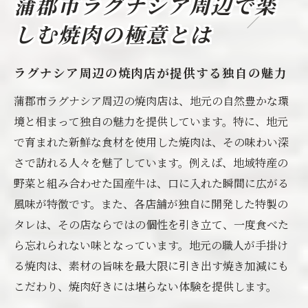
蒲郡市ラグナシア周辺で楽
焼肉を通じて知る蒲郡市の食文化
地元の人々に愛される焼肉店の秘密
しむ焼肉の極意とは
焼肉を楽しむ際のおすすめの時間帯
ラグナシア周辺の焼肉店が提供する独自の魅力
焼肉好き必見蒲郡市の魅力的な店舗紹介
蒲郡市ラグナシア周辺の焼肉店は、地元の自然豊かな環
蒲郡市で訪れるべき焼肉店の概要
境と相まって独自の魅力を提供しています。特に、地元
隠れた名店とそのオリジナルメニュー
で育まれた新鮮な食材を使用した焼肉は、その味わい深
地元の人々が選ぶ人気の焼肉スポット
さで訪れる人々を魅了しています。例えば、地域特産の
蒲郡市の焼肉店が提供するサービスと体験
野菜と組み合わせた国産牛は、口に入れた瞬間に広がる
特別な日に訪れたい焼肉店の特徴
風味が特徴です。また、各店舗が独自に開発した特製の
焼肉店の選び方と予約のコツ
タレは、その店ならではの個性を引き立て、一度食べた
地元産食材が魅力焼肉の美味しさの秘密
ら忘れられない味となっています。地元の職人が手掛け
る焼肉は、素材の旨味を最大限に引き出す焼き加減にも
地元産の肉と野菜が生み出す絶妙な味わい
こだわり、焼肉好きには堪らない体験を提供します。
新鮮な食材を生かす焼肉の調理法