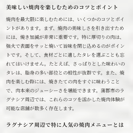
蒲郡市産の食材が焼肉に与える影響
美味しい焼肉を楽しむためのコツとポイント
焼肉に合う蒲郡市の地元食材の紹介
焼肉を最大限に楽しむためには、いくつかのコツとポイ
持ち帰りたい地元産の特製タレ
ントがあります。まず、焼肉の美味しさを引き出すため
地元産品を使った家庭での焼肉の楽しみ方
には、焼き加減が非常に重要です。特に厚切りの肉は、
蒲郡市の焼肉新鮮な食材と長年の技術の結晶
強火で表面をサッと焼いて旨味を閉じ込めるのがポイン
職人技が光る焼肉の調理方法
トです。そして、食材ごとに適したタレを選ぶことも忘
蒲郡市の焼肉産業の歴史と発展
れてはいけません。たとえば、さっぱりとした味わいの
タレは、脂身の多い部位との相性が抜群です。また、焼
地元の技術を活かした焼肉メニューの変遷
肉を楽しむ際には、焼きたての肉をすぐに味わうこと
新鮮な食材の選び方と保存方法
で、肉本来のジューシーさを堪能できます。蒲郡市のラ
地元の焼肉職人が語る美味しさの秘訣
グナシア周辺では、これらのコツを活かした焼肉体験が
技術と食材が融合した究極の焼肉体験
可能な店舗が数多く存在します。
焼肉を通じて知る蒲郡市の地域性と魅力
焼肉がつなぐ蒲郡市の地域コミュニティ
ラグナシア周辺で特に人気の焼肉メニューとは