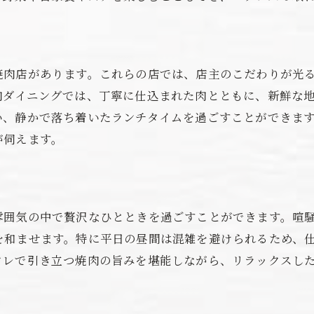
焼肉ランチの新たなスタンダード
口コミで話題の味わい
ランチタイム限定！蒲郡市の焼肉スポットを紹介
焼肉店があります。これらの店では、店主のこだわりが光
ランチタイムだけの特別メニュー
肉ダイニングでは、丁寧に仕込まれた肉とともに、新鮮な
い、静かで落ち着いたランチタイムを過ごすことができま
お得に楽しめるセットメニュー
が伺えます。
早起きしてでも行きたい店
地元民に人気の隠れた名店
手軽に贅沢を味わえる理由
ランチタイムの混雑を避けるコツ
雰囲気の中で贅沢なひとときを過ごすことができます。喧
を和ませます。特に平日の昼間は混雑を避けられるため、
心温まるおもてなしと共に楽しむ蒲郡市の焼肉ランチ
タレで引き立つ焼肉の旨みを堪能しながら、リラックスし
店員の心配りとサービスの質
ファミリーでも安心の店選び
特別な日のためのお祝いプラン