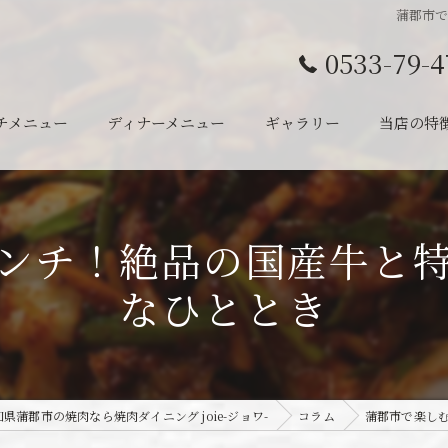
蒲郡市
0533-79-4
チメニュー
ディナーメニュー
ギャラリー
当店の特
ランチ
ディナー
ンチ！絶品の国産牛と
半個室
なひととき
宴会
一人
知県蒲郡市の焼肉なら焼肉ダイニング joie-ジョワ-
コラム
蒲郡市で楽し