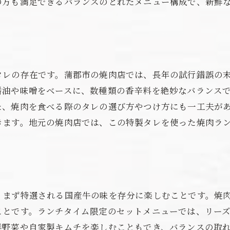
の方も満足できるバランスのとれたメニュー構成で、新鮮
地域限定の特製タレの秘密
地元新鮮野菜と楽しむ蒲郡市の焼肉ランチ
地元産野菜の魅力
焼肉と相性抜群の野菜の選び方
タレの存在です。蒲郡市の焼肉店では、長年の試行錯誤の
新鮮さが決め手の焼肉サラダ
醤油や味噌をベースに、数種類の香辛料を絶妙なバランス
焼肉と野菜のバランスの良い食事
た、焼肉を食べる際のタレの選び方やつけ方にも一工夫が
季節ごとのおすすめ野菜メニュー
きます。地元の焼肉店では、この特製タレを使った焼肉ラ
地産地消の取り組みとメリット
蒲郡市で見つけた絶品焼肉ランチの秘密
人気店の隠れたメニュー
常連客が推薦する理由
、まず特選される国産牛の味を存分に楽しむことです。焼
リピーター続出の秘密
ことです。ランチタイム限定のセットメニューでは、リー
地元の人々に愛される味
鮮野菜や自家製キムチを楽しむこともでき、バランスの取