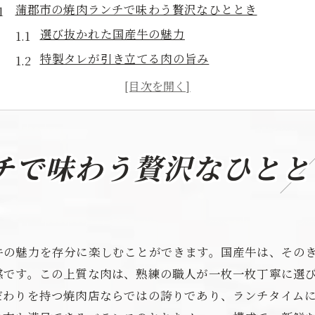
蒲郡市の焼肉ランチで味わう贅沢なひととき
選び抜かれた国産牛の魅力
特製タレが引き立てる肉の旨み
焼肉ランチの楽しみ方
地元で愛される焼肉店の紹介
静かで落ち着いたランチタイム
心地よい店内での贅沢な時間
チで味わう贅沢なひとと
特製タレと国産牛が織りなす蒲郡市の焼肉ランチの魅
タレに込められた職人の技
肉質を引き立てる秘伝のレシピ
牛の魅力を存分に楽しむことができます。国産牛は、その
国産牛の特徴と美味しさ
感です。この上質な肉は、熟練の職人が一枚一枚丁寧に選
タレと肉の絶妙なハーモニー
だわりを持つ焼肉店ならではの誇りであり、ランチタイム
人気のタレランキング