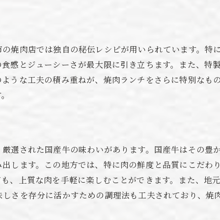
ランチを楽しむための準備
食べ歩き感覚で楽しむ焼肉ランチ
初めての人におすすめのメニュー
市の焼肉店では独自の秘伝レシピが用いられています。特
蒲郡市の焼肉文化を知る
の食感とジューシーさが最大限に引き立ちます。また、特
観光と合わせて楽しむ焼肉ランチ
のような工夫の積み重ねが、焼肉ランチをさらに特別なも
す。
、厳選された国産牛の味わいがあります。国産牛はその豊
み出します。この地方では、特に肉の鮮度と品質にこだわ
ても、上質な肉を手軽に楽しむことができます。また、地
味しさを存分に活かすための調理法も工夫されており、焼