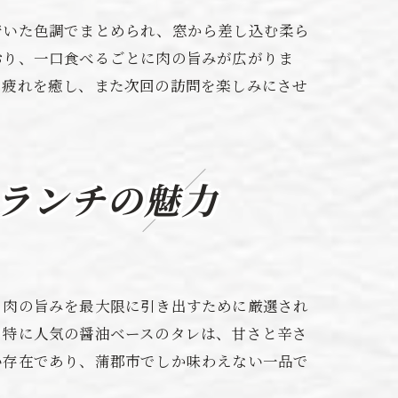
着いた色調でまとめられ、窓から差し込む柔ら
おり、一口食べるごとに肉の旨みが広がりま
の疲れを癒し、また次回の訪問を楽しみにさせ
ランチの魅力
、肉の旨みを最大限に引き出すために厳選され
。特に人気の醤油ベースのタレは、甘さと辛さ
ト
い存在であり、蒲郡市でしか味わえない一品で