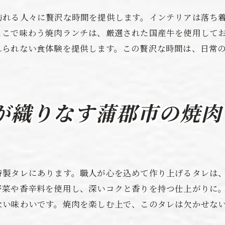
訪れる人々に贅沢な時間を提供します。インテリアは落ち
おもてなしが印象的な名店
ここで味わう焼肉ランチは、厳選された国産牛を使用して
ホスピタリティの高いお店の特徴
れられない食体験を提供します。この贅沢な時間は、日常
親しみやすさが魅力の接客
特別価格で味わえる蒲郡市の焼肉ランチ
コスパ抜群のランチセット
割引情報を見逃さない方法
が織りなす蒲郡市の焼肉
お財布に優しい価格設定
ランチタイムの特典活用術
お得なクーポンの探し方
特製タレにあります。職人が心を込めて作り上げるタレは
コストパフォーマンスの良い店選び
野菜や香辛料を使用し、深いコクと香りを持つ仕上がりに
焼肉ランチを蒲郡市で満喫する方法とおすすめスポッ
ない味わいです。焼肉を楽しむ上で、このタレは欠かせな
迷ったらここ！おすすめのお店