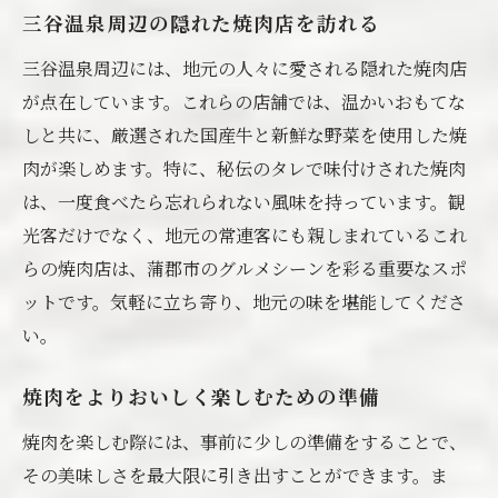
焼肉に合う蒲郡市の地酒
三谷温泉周辺の隠れた焼肉店を訪れる
焼肉文化と蒲郡市の関係
三谷温泉周辺には、地元の人々に愛される隠れた焼肉店
三谷温泉周辺での焼肉ツアーの魅力
が点在しています。これらの店舗では、温かいおもてな
焼肉愛好家におすすめの蒲郡市の店
しと共に、厳選された国産牛と新鮮な野菜を使用した焼
三谷温泉で味わう厳選国産牛と新鮮野菜の焼肉
肉が楽しめます。特に、秘伝のタレで味付けされた焼肉
国産牛の美味しさを引き立てる焼肉の技
は、一度食べたら忘れられない風味を持っています。観
新鮮野菜と焼肉の絶妙な組み合わせ
光客だけでなく、地元の常連客にも親しまれているこれ
らの焼肉店は、蒲郡市のグルメシーンを彩る重要なスポ
三谷温泉の味を彩る自家製タレ
ットです。気軽に立ち寄り、地元の味を堪能してくださ
地元農産物を活かした焼肉の楽しみ方
い。
厳選された食材による最高の食体験
焼肉を通じて蒲郡市の自然を感じる
焼肉をよりおいしく楽しむための準備
焼肉を通じて体験する三谷温泉のリラックスタ
焼肉を楽しむ際には、事前に少しの準備をすることで、
イム
その美味しさを最大限に引き出すことができます。ま
焼肉と温泉が提供する究極の癒し