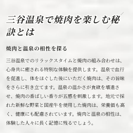
焼肉を通して三谷温泉の歴史を学ぶ
焼肉と共に楽しむ三谷温泉の観光スポット
三谷温泉で焼肉を楽しむ秘
蒲郡市で発見！焼肉と温泉の絶妙な組み合わせ
訣とは
焼肉と温泉で癒される理由
蒲郡市で人気の焼肉スポットとは
焼肉と温泉の相性を探る
焼肉と温泉で心身をリフレッシュ
三谷温泉でのリラックスタイムと焼肉の組み合わせは、
地元食材を使った焼肉の魅力
心身共に癒される特別な体験を提供します。温泉で血行
温泉でのリラックスと焼肉の関係
を促進し、体をほぐした後にいただく焼肉は、その旨味
家族と楽しむ焼肉と温泉の一日
をさらに引き立てます。温泉の温かさが食欲を増進さ
焼肉の魅力を最大限に引き出す蒲郡市のグルメ
せ、焼肉の香ばしい香りが五感を刺激します。地元で採
スポット
れた新鮮な野菜と国産牛を使用した焼肉は、栄養価も高
く、健康にも配慮されています。焼肉と温泉の相性は、
蒲郡市の焼肉店が提供する特別メニュー
体験した人々に長く記憶に残るでしょう。
焼肉を味わうためのベストシーズン