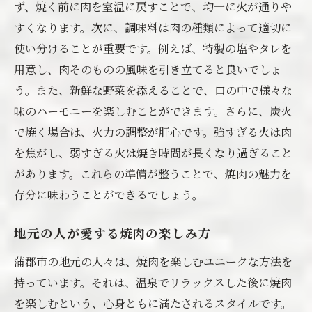
ず、焼く前に肉を室温に戻すことで、均一に火が通りや
心を癒す焼肉の香りと味
すくなります。次に、調味料は肉の種類によって適切に
三谷温泉での焼肉ディナーの楽しみ方
使い分けることが重要です。例えば、特製の塩やタレを
焼肉がもたらす心身のリフレッシュ効果
用意し、肉そのものの風味を引き立てると良いでしょ
う。また、新鮮な野菜を添えることで、口の中で様々な
温泉でのリラックスタイム後の焼肉の魅力
味のハーモニーを楽しむことができます。さらに、炭火
特別なひとときを演出する焼肉
で焼く場合は、火力の調整が肝心です。強すぎる火は肉
家族で楽しむ蒲郡市の焼肉と温泉の旅
を焦がし、弱すぎる火は焼き時間が長くなり過ぎること
子供も喜ぶ焼肉メニューの工夫
があります。これらの準備が整うことで、焼肉の魅力を
家族で訪れるべき焼肉スポット
存分に味わうことができるでしょう。
家族旅行で楽しむ三谷温泉の魅力
家族の絆を深める焼肉ディナー
地元の人が愛する焼肉の楽しみ方
温泉と焼肉で家族の思い出作り
蒲郡市の地元の人々は、焼肉を楽しむユニークな方法を
家族でのんびり過ごす蒲郡市の一日
持っています。それは、温泉でリラックスした後に焼肉
を楽しむという、心身ともに満たされるスタイルです。
温かいおもてなしが魅力の三谷温泉焼肉スポッ