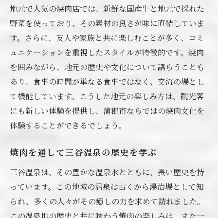
地元で人気の焼肉店では、新鮮な国産牛と地元で採れた
ト
野菜を使っており、その素材の良さが味に直結していま
おもてなしの心を感じる焼肉店
す。さらに、友人や家族と共に楽しむことが多く、コミ
地元の人々の温かさに触れる体験
ュニケーションを重視したスタイルが特徴的です。焼肉
蒲郡市の焼肉店での感動体験
を囲みながら、地元の歴史や文化について語らうことも
焼肉と共に楽しむ地元文化
あり、食事の時間が単なる食事ではなく、交流の場とし
心に残る焼肉ディナーの演出
て機能しています。こうした地元の楽しみ方は、観光客
おもてなしが光る料理とサービス
にも新しい体験を提供し、蒲郡市ならではの焼肉文化を
蒲郡市で焼肉を新しい視点で楽しむ方法
体験することができるでしょう。
地域限定メニューを楽しむ
焼肉を通して三谷温泉の歴史を学ぶ
焼肉と観光を組み合わせた楽しみ方
三谷温泉は、その豊かな温泉水とともに、長い歴史を持
地元の人が薦める焼肉の楽しみ方
っています。この地域の温泉は古くから湯治場として知
蒲郡市の焼肉文化を再発見
られ、多くの人々がその癒しの力を求めて訪れました。
新しい焼肉の食べ方を探る
この温泉地の歴史と共に味わう焼肉の楽しみは、また一