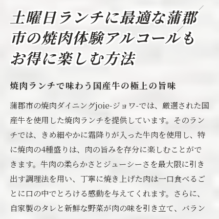
ツ
土曜日ランチに最適な蒲郡
家族でのランチにおすすめのメニュー
市の焼肉体験アルコールも
友人と楽しむ焼肉ランチの過ごし方
蒲郡市で焼肉と共に過ごす充実の土曜日ランチ
お得に楽しむ方法
焼肉の楽しさをシェアするための秘訣
焼肉ランチで味わう国産牛の極上の旨味
ランチタイムを特別にするアルコールの選
び方
蒲郡市の焼肉ダイニングjoie-ジョワ-では、厳選された国
蒲郡市の焼肉店ならではのサービス
産牛を使用した焼肉ランチを提供しています。そのラン
チでは、きめ細やかに霜降りが入った牛肉を使用し、特
週末のランチにぴったりの焼肉メニュー
に焼肉の4種盛りは、肉の旨みを存分に楽しむことがで
焼肉がもっと美味しくなる食べ方
きます。牛肉の柔らかさとジューシーさを最大限に引き
焼肉と一緒に楽しむ地元の風景
出す調理法を用い、丁寧に焼き上げた肉は一口食べるご
焼肉の魅力を再発見蒲郡市でのスペシャルラン
とに口の中でとろける感動を与えてくれます。さらに、
チ体験
自家製のタレと新鮮な野菜が肉の味を引き立て、バラン
特別な焼肉体験のための事前準備