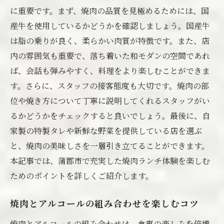
特典
に重要です。まず、焼肉の品質を見極めるためには、国
産牛を使用しているかどうかを確認しましょう。国産牛
お得なランチ特典を最大限に活用する方法
は脂の乗りが良く、柔らかい肉質が特徴です。また、店
土曜日ランチにぴったりの焼肉選び方
内の雰囲気も重要で、落ち着いた和モダンの空間であれ
特典を活かしたアルコールの楽しみ方
ば、会話も弾みやすく、料理をより楽しむことができま
土曜日限定のサービスを楽しむためのコツ
す。さらに、スタッフの接客態度も大切です。焼肉の部
お得感を増す焼肉ランチの工夫
位や焼き方について丁寧に説明してくれるスタッフがい
特典を満喫するための計画の立て方
るかどうかをチェックすると良いでしょう。最後に、自
蒲郡市での焼肉ランチをよりお得に楽しむ方法
家製の特製タレや新鮮な野菜を提供している店を選ぶ
と、焼肉の美味しさを一層引き立てることができます。
お得情報をチェックしてランチを満喫
本記事では、蒲郡市で充実した焼肉ランチ体験を楽しむ
賢いランチオーダーのポイント
ためのポイントを詳しくご紹介します。
蒲郡市での焼肉ランチの費用を抑える方法
焼肉ランチをお得にするための予約術
焼肉とアルコールの組み合わせを楽しむコツ
お得感を感じるための焼肉ランチの楽しみ
焼肉とアルコールの組み合わせは、食事の楽しみを倍増