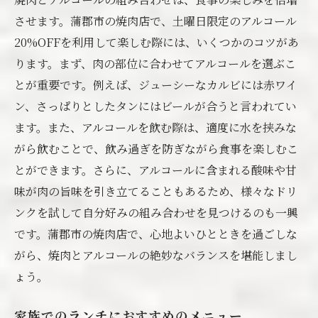
方
させます。蒲郡市の焼肉店で、土曜日限定のアルコール
節約しながら楽しむ焼肉の秘密
20%OFFを利用して楽しむ際には、いくつかのコツがあ
土曜日限定の焼肉ランチ蒲郡市での至福のひと
ります。まず、肉の部位に合わせてアルコールを選ぶこ
とき
とが重要です。例えば、ジューシーなカルビには赤ワイ
土曜日ランチ限定メニューの魅力
ン、さっぱりとしたタンにはビールが合うと言われてい
至福の焼肉体験を提供するための準備
ます。また、アルコールを飲む際は、適度に水を挟みな
がら飲むことで、飲み過ぎを防ぎながら食事を楽しむこ
特別な時間を作るための焼肉の楽しみ方
とができます。さらに、アルコールに含まれる酸味や甘
家族や友人と過ごす土曜日のプラン
味が肉の旨味を引き立てることもあるため、様々なドリ
特別感を演出するためのランチアイデア
ンクを試して自分好みの組み合わせを見つけるのも一興
至福のひとときに寄り添う焼肉の選び方
です。蒲郡市の焼肉店で、心地よいひとときを過ごしな
焼肉とアルコールの絶妙な組み合わせ蒲郡市の
がら、焼肉とアルコールの絶妙なバランスを堪能しまし
土曜日限定プラン
ょう。
焼肉に合うアルコールの選び方
アルコールをさらに楽しむための焼肉ペア
家族でのランチにおすすめのメニュー