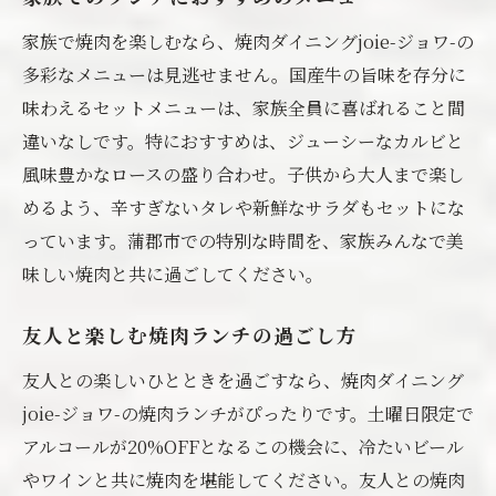
リング
家族で焼肉を楽しむなら、焼肉ダイニングjoie-ジョワ-の
土曜日限定プランでのアルコールの楽しみ
多彩なメニューは見逃せません。国産牛の旨味を存分に
方
味わえるセットメニューは、家族全員に喜ばれること間
焼肉とアルコールの相乗効果を楽しむ
違いなしです。特におすすめは、ジューシーなカルビと
風味豊かなロースの盛り合わせ。子供から大人まで楽し
特別なプランで楽しむ焼肉ランチ
めるよう、辛すぎないタレや新鮮なサラダもセットにな
土曜日の昼下がりにぴったりの組み合わせ
っています。蒲郡市での特別な時間を、家族みんなで美
味しい焼肉と共に過ごしてください。
友人と楽しむ焼肉ランチの過ごし方
友人との楽しいひとときを過ごすなら、焼肉ダイニング
joie-ジョワ-の焼肉ランチがぴったりです。土曜日限定で
アルコールが20%OFFとなるこの機会に、冷たいビール
やワインと共に焼肉を堪能してください。友人との焼肉