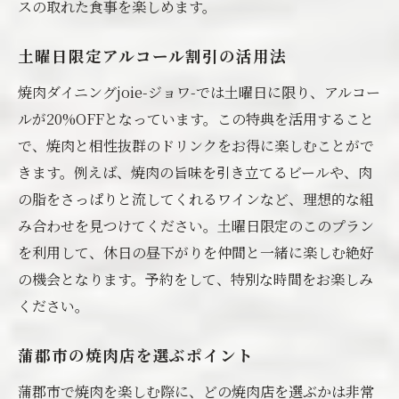
スの取れた食事を楽しめます。
蒲郡市の焼肉ランチが提供する独自の魅力
焼肉を通じて感じる地元の味覚
土曜日限定アルコール割引の活用法
スペシャルなランチ体験の思い出作り
焼肉ダイニングjoie-ジョワ-では土曜日に限り、アルコー
焼肉をさらに楽しむためのペアリング
ルが20%OFFとなっています。この特典を活用すること
で、焼肉と相性抜群のドリンクをお得に楽しむことがで
新しい焼肉の楽しみ方を発見
きます。例えば、焼肉の旨味を引き立てるビールや、肉
家族と友人で集う蒲郡市の特別な焼肉ランチ
の脂をさっぱりと流してくれるワインなど、理想的な組
家族で楽しむ焼肉の選び方
み合わせを見つけてください。土曜日限定のこのプラン
友人との時間を特別にするためのアイデア
を利用して、休日の昼下がりを仲間と一緒に楽しむ絶好
焼肉ランチでコミュニケーションを深める
の機会となります。予約をして、特別な時間をお楽しみ
思い出に残る焼肉ランチの演出
ください。
家族と友人でシェアする焼肉の楽しみ方
蒲郡市の焼肉店を選ぶポイント
蒲郡市の焼肉店での特別なひととき
焼肉ランチがもっと楽しくなる蒲郡市の土曜日
蒲郡市で焼肉を楽しむ際に、どの焼肉店を選ぶかは非常