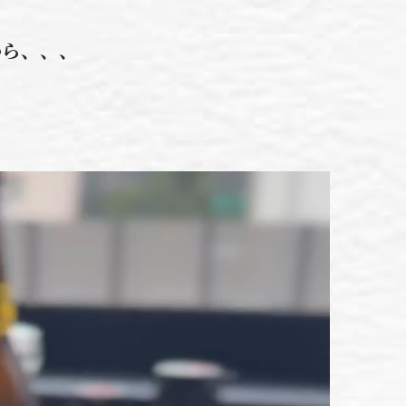
から、、、