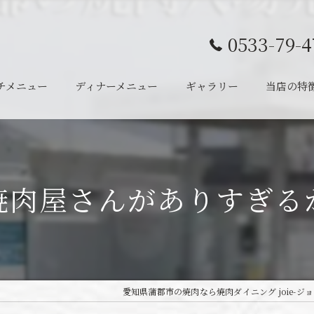
0533-79-4
チメニュー
ディナーメニュー
ギャラリー
当店の特
ランチ
ディナー
焼肉屋さんがありすぎる
半個室
宴会
一人
愛知県蒲郡市の焼肉なら焼肉ダイニング joie-ジョ