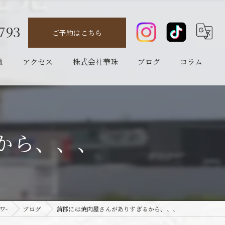
793
ご予約はこちら
徴
アクセス
株式会社華珠
ブログ
コラム
から、、、
ワ-
ブログ
蒲郡には焼肉屋さんがありすぎるから、、、