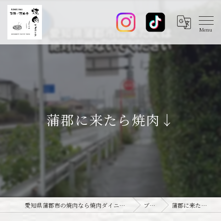
蒲郡に来たら焼肉↓
愛知県蒲郡市の焼肉なら焼肉ダイニング joie-ジョワ-
ブログ
蒲郡に来たら焼肉↓