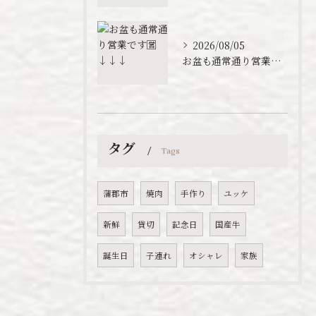
2026/08/05
お盆も通常通り営業です🈺↓↓↓
タグ
Tags
蒲郡市
焼肉
手作り
ユッケ
新鮮
貸切
記念日
国産牛
誕生日
子連れ
オシャレ
家族