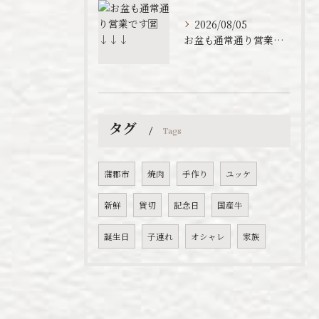
2026/08/05
お盆も通常通り営業です🈺↓↓↓
タグ
Tags
蒲郡市
焼肉
手作り
ユッケ
新鮮
貸切
記念日
国産牛
誕生日
子連れ
オシャレ
家族