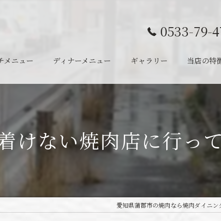
0533-79-4
チメニュー
ディナーメニュー
ギャラリー
当店の特
ランチ
ディナー
着けない焼肉店に行っ
半個室
宴会
一人
愛知県蒲郡市の焼肉なら焼肉ダイニング j