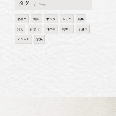
タグ
Tags
蒲郡市
焼肉
手作り
ユッケ
新鮮
貸切
記念日
国産牛
誕生日
子連れ
オシャレ
家族