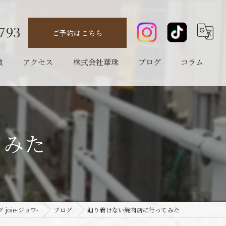
793
ご予約はこちら
徴
アクセス
株式会社華珠
ブログ
コラム
てみた
oie-ジョワ-
ブログ
辿り着けない焼肉店に行ってみた